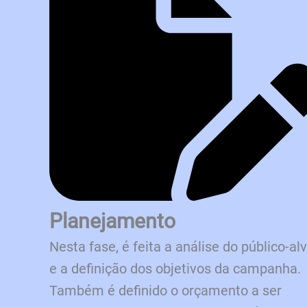
Planejamento
Nesta fase, é feita a análise do público-al
e a definição dos objetivos da campanha.
Também é definido o orçamento a ser