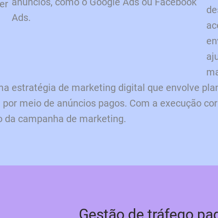
anúncios, como o Google Ads ou Facebook
er
de
Ads.
ac
en
aj
ma
ma estratégia de marketing digital que envolve p
e por meio de anúncios pagos. Com a execução corr
so da campanha de marketing.
Gestão de tráfego pa