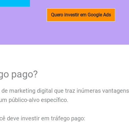
Quero investir em Google Ads
ego pago?
 de marketing digital que traz inúmeras vantage
m público-alvo específico.
cê deve investir em tráfego pago: