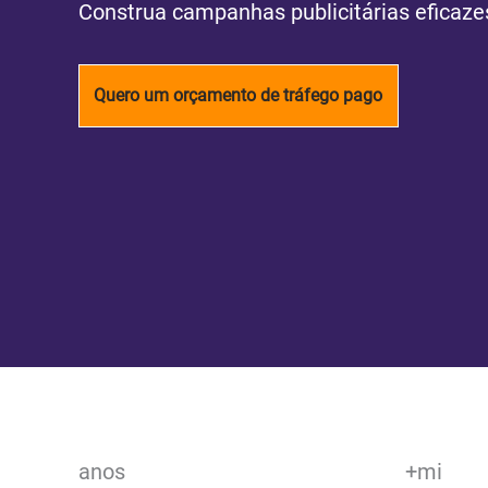
Construa campanhas publicitárias eficaz
Quero um orçamento de tráfego pago
anos
+
mi