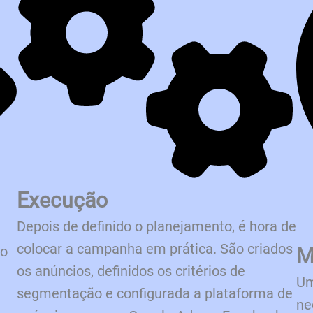
Execução
Depois de definido o planejamento, é hora de
colocar a campanha em prática. São criados
vo
M
os anúncios, definidos os critérios de
Um
segmentação e configurada a plataforma de
ne