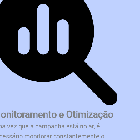
onitoramento e Otimização
a vez que a campanha está no ar, é
cessário monitorar constantemente o