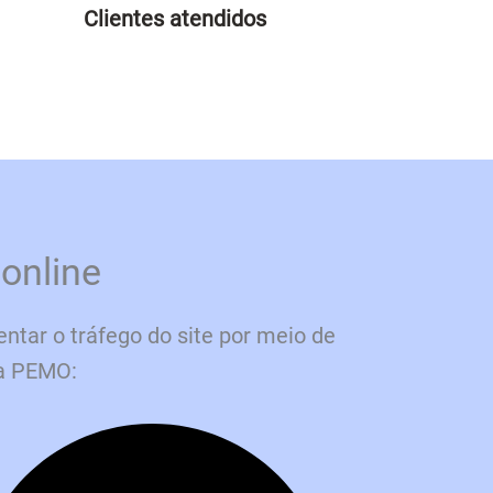
Clientes atendidos
online
ntar o tráfego do site por meio de
ia PEMO: