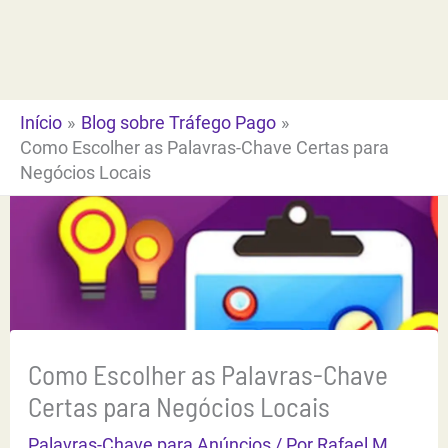
Ir
para
o
conteúdo
Início
Blog sobre Tráfego Pago
Como Escolher as Palavras-Chave Certas para
Negócios Locais
Como Escolher as Palavras-Chave
Certas para Negócios Locais
Palavras-Chave para Anúncios
/ Por
Rafael M.