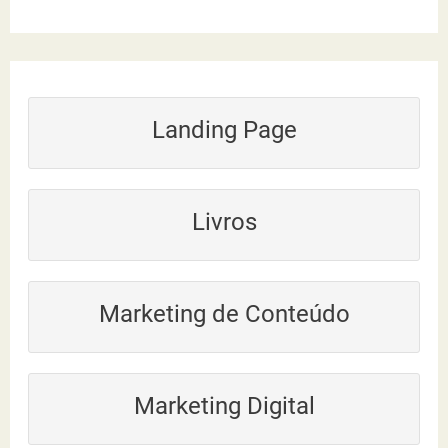
s
q
u
Landing Page
i
s
a
Livros
r
p
Marketing de Conteúdo
o
r
:
Marketing Digital