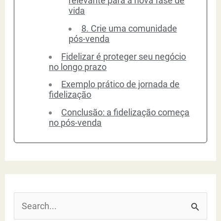
relevante para a nova fase de
vida
8. Crie uma comunidade
pós-venda
Fidelizar é proteger seu negócio
no longo prazo
Exemplo prático de jornada de
fidelização
Conclusão: a fidelização começa
no pós-venda
P
e