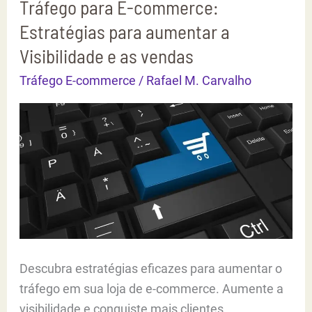
Tráfego para E-commerce:
Conversão
Estratégias para aumentar a
no
Visibilidade e as vendas
E-
commerce
Tráfego E-commerce
/
Rafael M. Carvalho
Descubra estratégias eficazes para aumentar o
tráfego em sua loja de e-commerce. Aumente a
visibilidade e conquiste mais clientes.