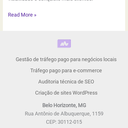
Tráfego
Read More »
para
E-
commerce:
Estratégias
para
Gestão de tráfego pago para negócios locais
aumentar
Tráfego pago para e-commerce
a
Visibilidade
Auditoria técnica de SEO
e
Criação de sites WordPress
as
Belo Horizonte, MG
vendas
Rua Antônio de Albuquerque, 1159
CEP: 30112-015