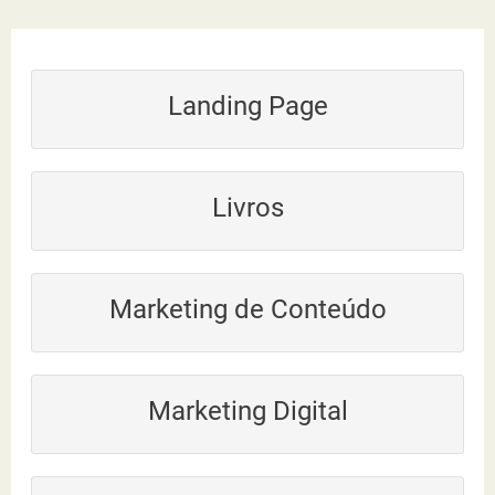
q
u
Landing Page
i
s
a
Livros
r
p
Marketing de Conteúdo
o
r
:
Marketing Digital