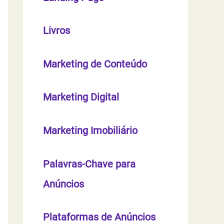
s
a
Livros
r
Marketing de Conteúdo
p
o
Marketing Digital
r
Marketing Imobiliário
:
Palavras-Chave para
Anúncios
Plataformas de Anúncios